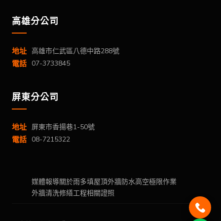
高雄分公司
地址
高雄市仁武區八德中路288號
電話
07-3733845
屏東分公司
地址
屏東市香揚巷1-50號
電話
08-7215322
媒體報導
關於雨多填
屋頂外牆防水
高空極限作業
外牆清洗
修繕工程
相關證照