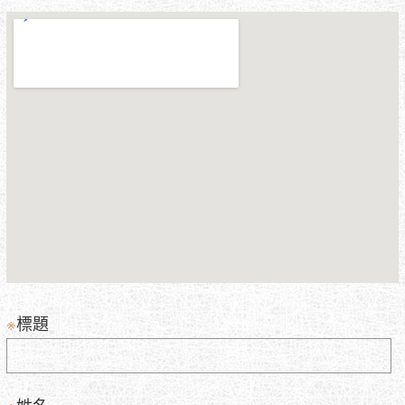
※
標題
※