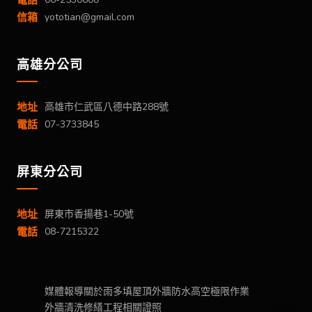
信箱
yototian@gmail.com
高雄分公司
地址
高雄市仁武區八德中路288號
電話
07-3733845
屏東分公司
地址
屏東市香揚巷1-50號
電話
08-7215322
媒體報導
關於雨多填
屋頂外牆防水
高空極限作業
外牆清洗
修繕工程
相關證照