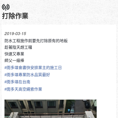
打除作業
2019-03-15
防水工程施作前要先打除原有的地板
趁著陰天趕工囉
快速又專業
師父一級棒
#
雨多填會盡快安排業主的施工日
#
雨多填專業防水品質最好
#
雨多填在台南
#
雨多天高空繩索作業