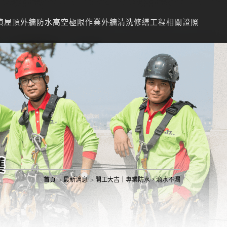
填
屋頂外牆防水
高空極限作業
外牆清洗
修繕工程
相關證照
首頁
最新消息
開工大吉｜專業防水，滴水不漏