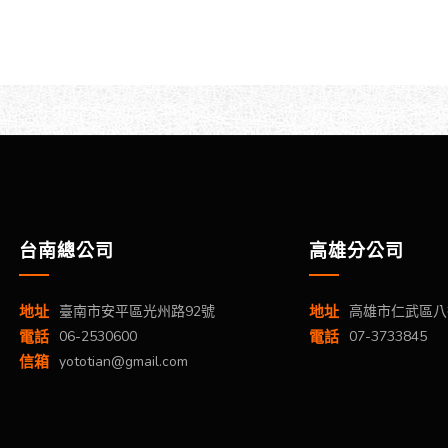
台南總公司
高雄分公司
地址
臺南市安平區光州路92號
地址
高雄市仁武區八
電話
06-2530600
電話
07-3733845
信箱
yototian@gmail.com