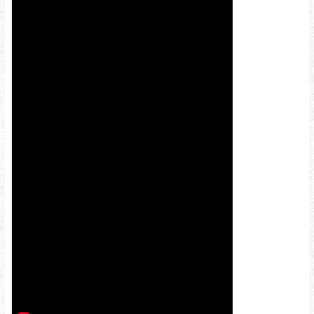
好享受屬於彼此的時光。
餐桌上是一道道熟悉又溫暖的中式料理，台上有笑聲
不斷的互動橋段，台下則是久違放鬆的彼此。
少了繁瑣準備，多了專心相聚，這樣的尾牙，更貼近
「一起走過一年」的意義。
回顧這一年，每一位夥伴都在自己的位置上默默努
力，把日常累積成成果。
尾牙，不只是犒賞，更是一種彼此之間的理解與感
謝。
謝謝每一位同行的夥伴，也謝謝這個讓人能安心聚在
一起的地方，替這一晚留下剛剛好的回憶。