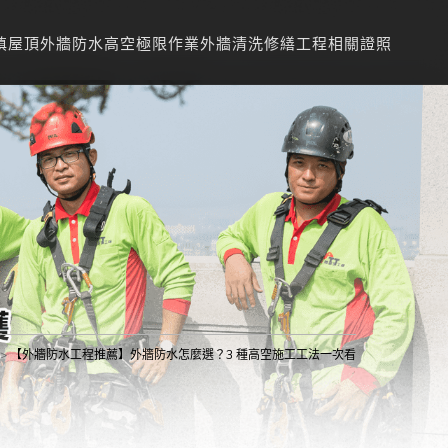
填
屋頂外牆防水
高空極限作業
外牆清洗
修繕工程
相關證照
【外牆防水工程推薦】外牆防水怎麼選？3 種高空施工工法一次看