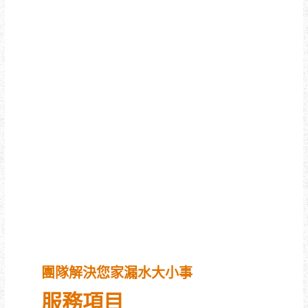
專業認證
中華民國防水協會認證會員。
行政院國家認證防水技術士證照六證齊
備。
營建防水技術協會認證合格廠商。
SPRAT 美國專業繩索技術員學會-合格技
術員。
ASNT 美國非破壞性檢測學會合格-熱像
檢測師。
中華民國優良廠商協會-消費者滿意金質
得獎廠商。
團隊解決您家漏水大小事
服務項目